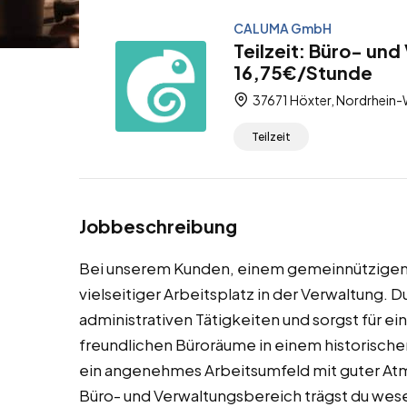
CALUMA GmbH
Teilzeit: Büro- un
16,75€/Stunde
37671 Höxter, Nordrhein-
Teilzeit
Jobbeschreibung
Bei unserem Kunden, einem gemeinnützigen Ve
vielseitiger Arbeitsplatz in der Verwaltung. D
administrativen Tätigkeiten und sorgst für ei
freundlichen Büroräume in einem historisch
ein angenehmes Arbeitsumfeld mit guter Atm
Büro- und Verwaltungsbereich trägst du wesen