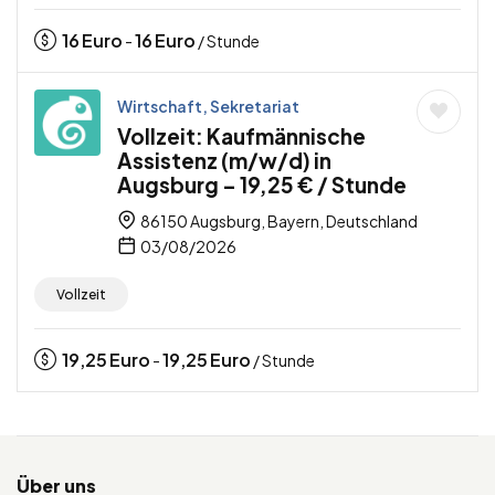
16
Euro
16
Euro
-
/ Stunde
Wirtschaft, Sekretariat
Vollzeit: Kaufmännische
Assistenz (m/w/d) in
Augsburg – 19,25 € / Stunde
86150 Augsburg, Bayern, Deutschland
03/08/2026
Vollzeit
19,25
Euro
19,25
Euro
-
/ Stunde
Über uns