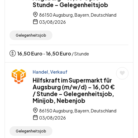
Stunde – Gelegenheitsjob
86150 Augsburg, Bayern, Deutschland
03/08/2026
Gelegenheitsjob
16,50
Euro
16,50
Euro
-
/ Stunde
Handel, Verkauf
Hilfskraft im Supermarkt für
Augsburg (m/w/d) – 16,00 €
/ Stunde – Gelegenheitsjob,
Minijob, Nebenjob
86150 Augsburg, Bayern, Deutschland
03/08/2026
Gelegenheitsjob