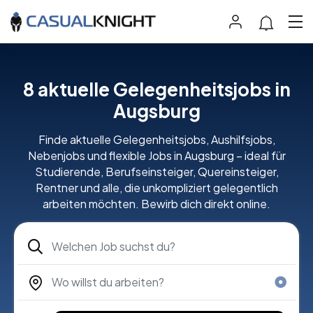
8 aktuelle Gelegenheitsjobs in
Augsburg
Finde aktuelle Gelegenheitsjobs, Aushilfsjobs,
Nebenjobs und flexible Jobs in Augsburg – ideal für
Studierende, Berufseinsteiger, Quereinsteiger,
Rentner und alle, die unkompliziert gelegentlich
arbeiten möchten. Bewirb dich direkt online.