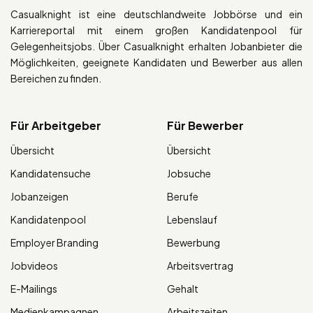
Casualknight ist eine deutschlandweite Jobbörse und ein
Karriereportal mit einem großen Kandidatenpool für
Gelegenheitsjobs. Über Casualknight erhalten Jobanbieter die
Möglichkeiten, geeignete Kandidaten und Bewerber aus allen
Bereichen zu finden.
Für Arbeitgeber
Für Bewerber
Übersicht
Übersicht
Kandidatensuche
Jobsuche
Jobanzeigen
Berufe
Kandidatenpool
Lebenslauf
Employer Branding
Bewerbung
Jobvideos
Arbeitsvertrag
E-Mailings
Gehalt
Medienkampagnen
Arbeitszeiten