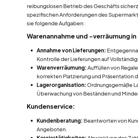
reibungslosen Betrieb des Geschäfts sicherzu
spezifischen Anforderungen des Supermarkte
sie folgende Aufgaben:
Warenannahme und -verräumung in 
Annahme von Lieferungen:
Entgegennah
Kontrolle der Lieferungen auf Vollständig
Warenverräumung:
Auffüllen von Regale
korrekten Platzierung und Präsentation 
Lagerorganisation:
Ordnungsgemäße Lag
Überwachung von Beständen und Mindes
Kundenservice:
Kundenberatung:
Beantworten von Kund
Angeboten.
Kassiertätigkeiten:
Abwicklung des Zahl