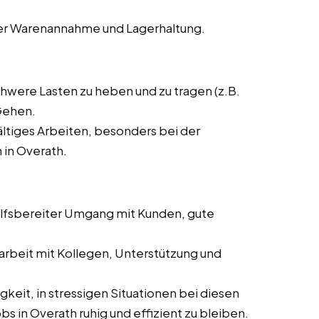
er Warenannahme und Lagerhaltung.
chwere Lasten zu heben und zu tragen (z.B.
Gehen.
ltiges Arbeiten, besonders bei der
 in Overath.
ilfsbereiter Umgang mit Kunden, gute
rbeit mit Kollegen, Unterstützung und
gkeit, in stressigen Situationen bei diesen
 in Overath ruhig und effizient zu bleiben.