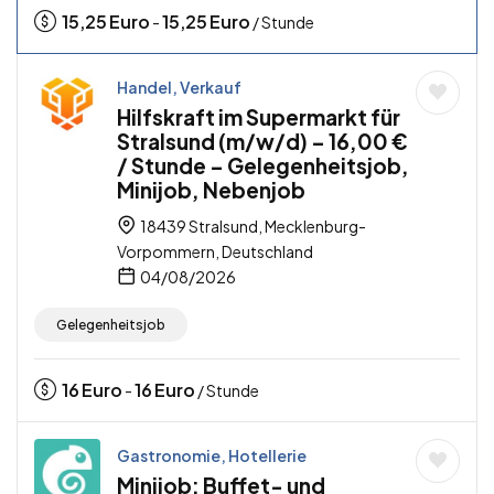
15,25
Euro
15,25
Euro
-
/ Stunde
Handel, Verkauf
Hilfskraft im Supermarkt für
Stralsund (m/w/d) – 16,00 €
/ Stunde – Gelegenheitsjob,
Minijob, Nebenjob
18439 Stralsund, Mecklenburg-
Vorpommern, Deutschland
04/08/2026
Gelegenheitsjob
16
Euro
16
Euro
-
/ Stunde
Gastronomie, Hotellerie
Minijob: Buffet- und