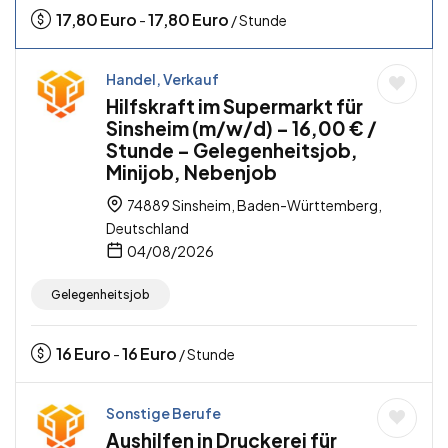
17,80
Euro
17,80
Euro
-
/ Stunde
Handel, Verkauf
Hilfskraft im Supermarkt für
Sinsheim (m/w/d) – 16,00 € /
Stunde – Gelegenheitsjob,
Minijob, Nebenjob
74889 Sinsheim, Baden-Württemberg,
Deutschland
04/08/2026
Gelegenheitsjob
16
Euro
16
Euro
-
/ Stunde
Sonstige Berufe
Aushilfen in Druckerei für