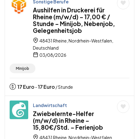
Sonstige Berufe
Aushilfen in Druckerei für
Rheine (m/w/d) – 17,00 € /
Stunde – Minijob, Nebenjob,
Gelegenheitsjob
48431 Rheine, Nordrhein-Westfalen,
Deutschland
03/08/2026
Minijob
17
Euro
17
Euro
-
/ Stunde
Landwirtschaft
Zwiebelernte-Helfer
(m/w/d) in Rheine –
15,80€/Std. – Ferienjob
48431 Rheine, Nordrhein-Westfalen,