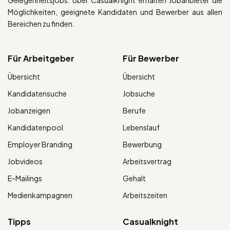
Gelegenheitsjobs. Über Casualknight erhalten Jobanbieter die
Möglichkeiten, geeignete Kandidaten und Bewerber aus allen
Bereichen zu finden.
Für Arbeitgeber
Für Bewerber
Übersicht
Übersicht
Kandidatensuche
Jobsuche
Jobanzeigen
Berufe
Kandidatenpool
Lebenslauf
Employer Branding
Bewerbung
Jobvideos
Arbeitsvertrag
E-Mailings
Gehalt
Medienkampagnen
Arbeitszeiten
Tipps
Casualknight