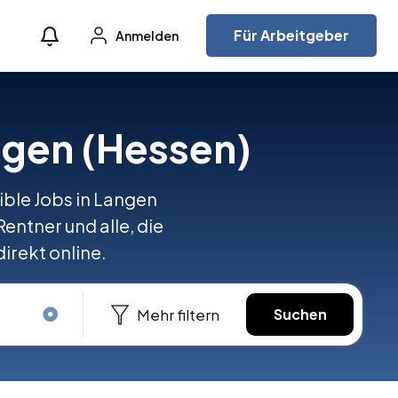
Für Arbeitgeber
Anmelden
ngen (Hessen)
ible Jobs in Langen
Rentner und alle, die
irekt online.
Mehr filtern
Suchen