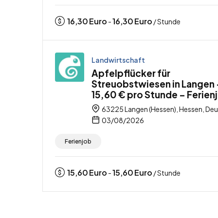
16,30
Euro
16,30
Euro
-
/ Stunde
Landwirtschaft
Apfelpflücker für
Streuobstwiesen in Langen 
15,60 € pro Stunde – Ferien
63225 Langen (Hessen), Hessen, De
03/08/2026
Ferienjob
15,60
Euro
15,60
Euro
-
/ Stunde