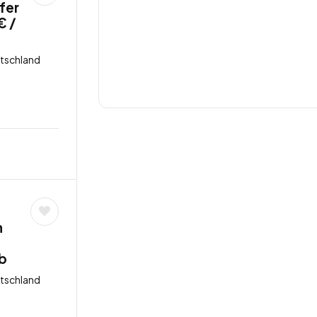
fer
€ /
utschland
n
b
utschland