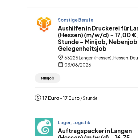
Sonstige Berufe
Aushilfen in Druckerei für L
(Hessen) (m/w/d) – 17,00 € 
Stunde – Minijob, Nebenjob
Gelegenheitsjob
63225 Langen (Hessen), Hessen, De
03/08/2026
Minijob
17
Euro
17
Euro
-
/ Stunde
Lager, Logistik
Auftragspacker in Langen
(Hessen) (m/w/d) – 16,75