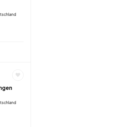
utschland
angen
utschland