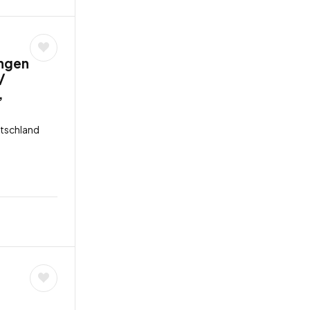
angen
/
,
utschland