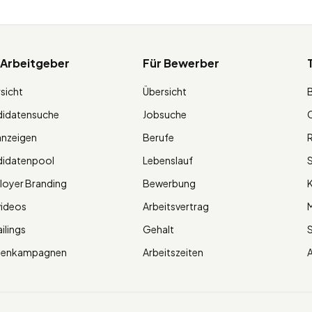
 Arbeitgeber
Für Bewerber
sicht
Übersicht
didatensuche
Jobsuche
O
anzeigen
Berufe
R
didatenpool
Lebenslauf
S
oyer Branding
Bewerbung
K
videos
Arbeitsvertrag
M
ilings
Gehalt
ienkampagnen
Arbeitszeiten
A