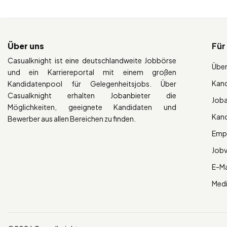
Über uns
Für
Casualknight ist eine deutschlandweite Jobbörse
Über
und ein Karriereportal mit einem großen
Kan
Kandidatenpool für Gelegenheitsjobs. Über
Casualknight erhalten Jobanbieter die
Job
Möglichkeiten, geeignete Kandidaten und
Kan
Bewerber aus allen Bereichen zu finden.
Empl
Job
E-Ma
Med