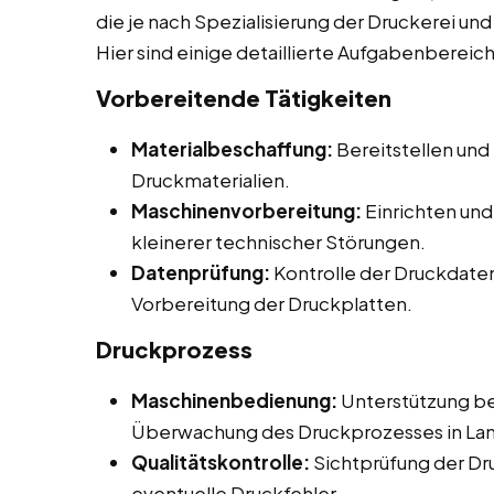
die je nach Spezialisierung der Druckerei un
Hier sind einige detaillierte Aufgabenbereic
Vorbereitende Tätigkeiten
Materialbeschaffung:
Bereitstellen und
Druckmaterialien.
Maschinenvorbereitung:
Einrichten un
kleinerer technischer Störungen.
Datenprüfung:
Kontrolle der Druckdaten 
Vorbereitung der Druckplatten.
Druckprozess
Maschinenbedienung:
Unterstützung be
Überwachung des Druckprozesses in Lan
Qualitätskontrolle:
Sichtprüfung der Dr
eventuelle Druckfehler.