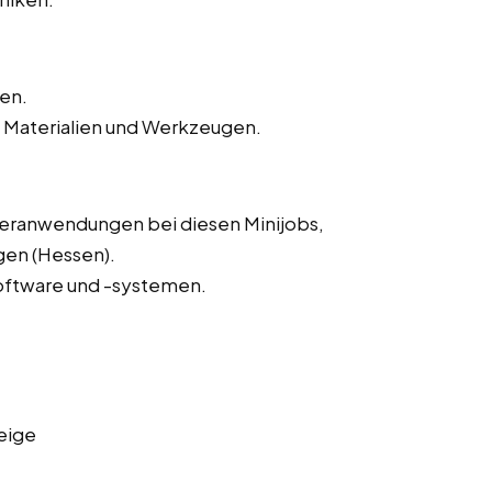
ten.
 Materialien und Werkzeugen.
eranwendungen bei diesen Minijobs,
gen (Hessen).
oftware und -systemen.
eige