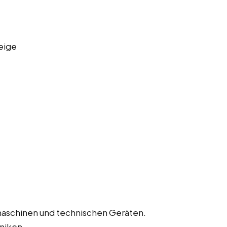
eige
aschinen und technischen Geräten.
niken.