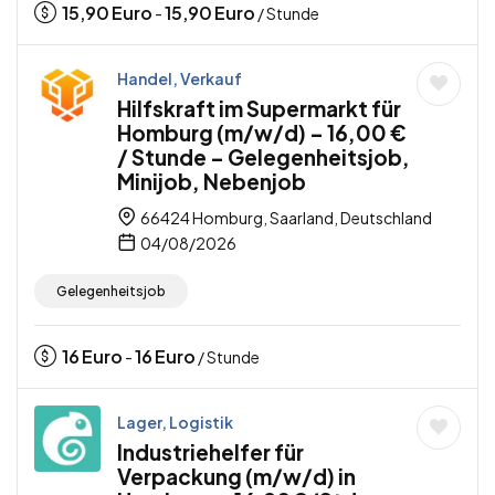
15,90
Euro
15,90
Euro
-
/ Stunde
Handel, Verkauf
Hilfskraft im Supermarkt für
Homburg (m/w/d) – 16,00 €
/ Stunde – Gelegenheitsjob,
Minijob, Nebenjob
66424 Homburg, Saarland, Deutschland
04/08/2026
Gelegenheitsjob
16
Euro
16
Euro
-
/ Stunde
Lager, Logistik
Industriehelfer für
Verpackung (m/w/d) in