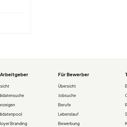
 Arbeitgeber
Für Bewerber
sicht
Übersicht
didatensuche
Jobsuche
O
anzeigen
Berufe
R
didatenpool
Lebenslauf
S
oyer Branding
Bewerbung
K