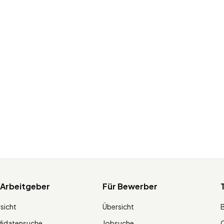
 Arbeitgeber
Für Bewerber
sicht
Übersicht
didatensuche
Jobsuche
O