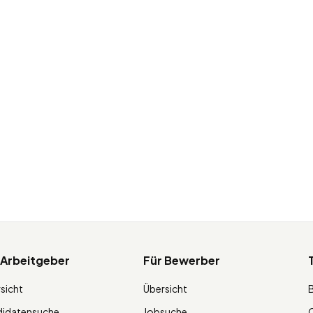
 Arbeitgeber
Für Bewerber
sicht
Übersicht
didatensuche
Jobsuche
O