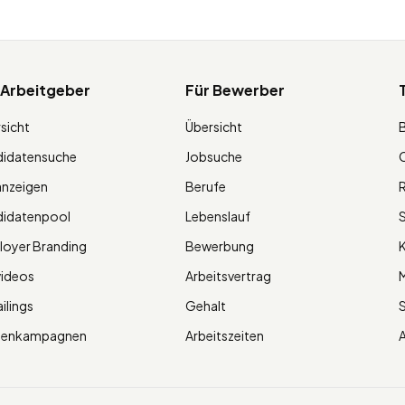
 Arbeitgeber
Für Bewerber
sicht
Übersicht
didatensuche
Jobsuche
O
anzeigen
Berufe
R
didatenpool
Lebenslauf
S
oyer Branding
Bewerbung
K
videos
Arbeitsvertrag
M
ilings
Gehalt
ienkampagnen
Arbeitszeiten
A