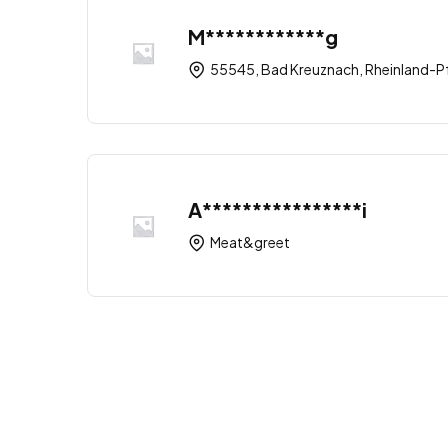
M************g
55545, Bad Kreuznach, Rheinland-Pf
A****************i
Meat&greet