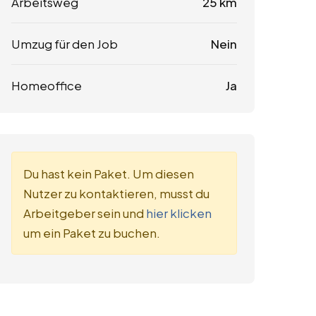
Arbeitsweg
25 km
Umzug für den Job
Nein
Homeoffice
Ja
Du hast kein Paket. Um diesen
Nutzer zu kontaktieren, musst du
Arbeitgeber sein und
hier klicken
um ein Paket zu buchen.