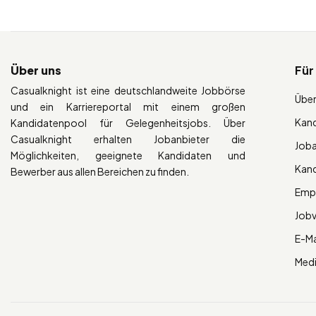
Über uns
Für
Casualknight ist eine deutschlandweite Jobbörse
Über
und ein Karriereportal mit einem großen
Kan
Kandidatenpool für Gelegenheitsjobs. Über
Casualknight erhalten Jobanbieter die
Job
Möglichkeiten, geeignete Kandidaten und
Kan
Bewerber aus allen Bereichen zu finden.
Empl
Job
E-Ma
Med