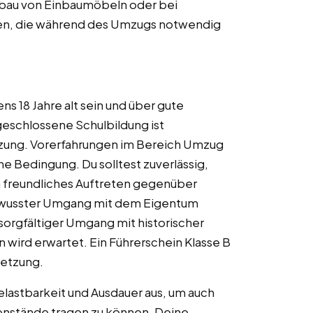
Abbau von Einbaumöbeln oder bei
en, die während des Umzugs notwendig
ens 18 Jahre alt sein und über gute
geschlossene Schulbildung ist
zung. Vorerfahrungen im Bereich Umzug
ine Bedingung. Du solltest zuverlässig,
n freundliches Auftreten gegenüber
ewusster Umgang mit dem Eigentum
 sorgfältiger Umgang mit historischer
wird erwartet. Ein Führerschein Klasse B
setzung.
elastbarkeit und Ausdauer aus, um auch
nstände tragen zu können. Deine