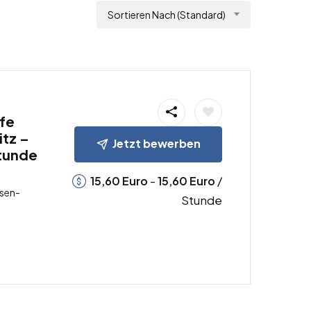
Sortieren Nach (Standard)
fe
itz –
Jetzt bewerben
Stunde
-
/
15,60
Euro
15,60
Euro
hsen-
Stunde