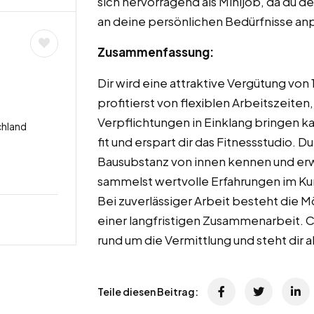
sich hervorragend als Minijob, da du de
an deine persönlichen Bedürfnisse an
Zusammenfassung:
Dir wird eine attraktive Vergütung vo
profitierst von flexiblen Arbeitszeiten
Verpflichtungen in Einklang bringen kan
chland
fit und erspart dir das Fitnessstudio. Du
Bausubstanz von innen kennen und erw
sammelst wertvolle Erfahrungen im Ku
Bei zuverlässiger Arbeit besteht die 
einer langfristigen Zusammenarbeit. C
rund um die Vermittlung und steht dir 
Teile diesen Beitrag: