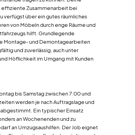
e effiziente Zusammenarbeit bei
 verfügst über ein gutes räumliches
eren von Möbeln durch enge Räume und
fahrzeugs hilft. Grundlegende
che Montage- und Demontagearbeiten
fältig und zuverlässig, auch unter
 und Höflichkeit im Umgang mit Kunden
Montag bis Samstag zwischen 7:00 und
szeiten werden je nach Auftragslage und
r abgestimmt. Ein typischer Einsatz
sonders an Wochenenden und zu
arf an Umzugsaushilfen. Der Job eignet