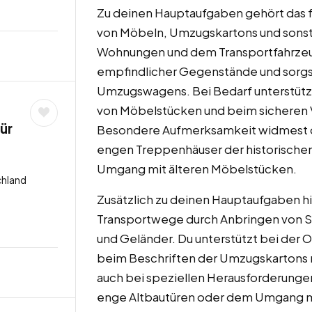
Zu deinen Hauptaufgaben gehört das 
von Möbeln, Umzugskartons und sons
Wohnungen und dem Transportfahrzeug
empfindlicher Gegenstände und sorgst
Umzugswagens. Bei Bedarf unterstüt
von Möbelstücken und beim sicheren
ür
Besondere Aufmerksamkeit widmest du
engen Treppenhäuser der historischen 
Umgang mit älteren Möbelstücken.
chland
Zusätzlich zu deinen Hauptaufgaben hil
Transportwege durch Anbringen von 
und Geländer. Du unterstützt bei der 
beim Beschriften der Umzugskartons n
auch bei speziellen Herausforderung
enge Altbautüren oder dem Umgang mi