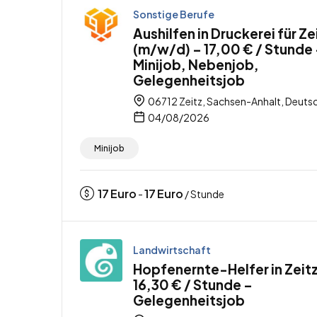
Sonstige Berufe
Aushilfen in Druckerei für Ze
(m/w/d) – 17,00 € / Stunde
Minijob, Nebenjob,
Gelegenheitsjob
06712 Zeitz, Sachsen-Anhalt, Deuts
04/08/2026
Minijob
17
Euro
17
Euro
-
/ Stunde
Landwirtschaft
Hopfenernte-Helfer in Zeitz
16,30 € / Stunde –
Gelegenheitsjob