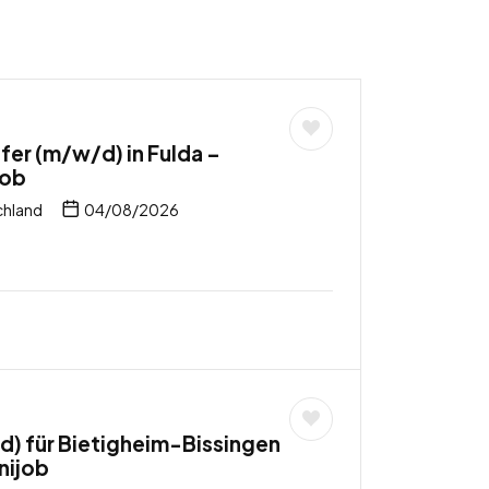
er (m/w/d) in Fulda –
job
chland
04/08/2026
) für Bietigheim-Bissingen
nijob