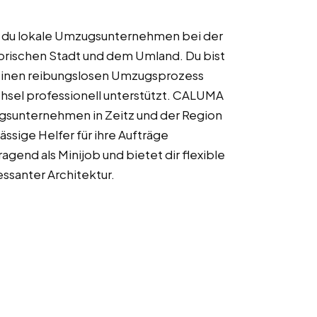
zt du lokale Umzugsunternehmen bei der
orischen Stadt und dem Umland. Du bist
r einen reibungslosen Umzugsprozess
el professionell unterstützt. CALUMA
gsunternehmen in Zeitz und der Region
ssige Helfer für ihre Aufträge
agend als Minijob und bietet dir flexible
essanter Architektur.