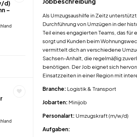
Jobbeschreibung
w/d)
hn –
Als Umzugsaushilfe in Zeitz unterstüt
Durchführung von Umzügen in der hist
chland
Teil eines engagierten Teams, das fü
sorgt und Kunden beim Wohnungswechs
vermittelt dich an verschiedene Umzu
Sachsen-Anhalt, die regelmäßig zuverlä
benötigen. Der Job eignet sich hervorr
Einsatzzeiten in einer Region mit inter
Branche:
Logistik & Transport
r
Jobarten:
Minijob
Personalart:
Umzugskraft (m/w/d)
chland
Aufgaben: