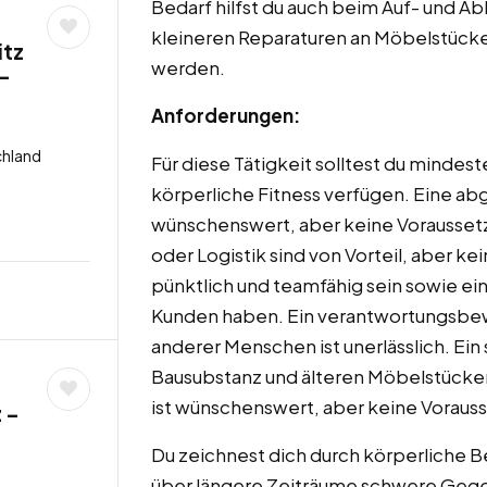
Bedarf hilfst du auch beim Auf- und 
kleineren Reparaturen an Möbelstück
itz
werden.
 –
Anforderungen:
chland
Für diese Tätigkeit solltest du mindest
körperliche Fitness verfügen. Eine ab
wünschenswert, aber keine Vorausset
oder Logistik sind von Vorteil, aber ke
pünktlich und teamfähig sein sowie ei
Kunden haben. Ein verantwortungsb
anderer Menschen ist unerlässlich. Ein
Bausubstanz und älteren Möbelstücken 
ist wünschenswert, aber keine Voraus
 –
Du zeichnest dich durch körperliche B
über längere Zeiträume schwere Gege