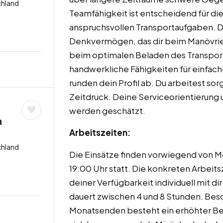
chland
Teamfähigkeit ist entscheidend für di
anspruchsvollen Transportaufgaben. Du
Denkvermögen, das dir beim Manövri
beim optimalen Beladen des Transport
handwerkliche Fähigkeiten für einfa
runden dein Profil ab. Du arbeitest sorg
Zeitdruck. Deine Serviceorientierung
werden geschätzt.
n
Arbeitszeiten:
chland
Die Einsätze finden vorwiegend von 
19:00 Uhr statt. Die konkreten Arbeit
deiner Verfügbarkeit individuell mit di
dauert zwischen 4 und 8 Stunden. Be
Monatsenden besteht ein erhöhter Bed