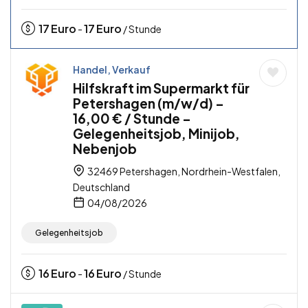
17
Euro
17
Euro
-
/ Stunde
Handel, Verkauf
Hilfskraft im Supermarkt für
Petershagen (m/w/d) –
16,00 € / Stunde –
Gelegenheitsjob, Minijob,
Nebenjob
32469 Petershagen, Nordrhein-Westfalen,
Deutschland
04/08/2026
Gelegenheitsjob
16
Euro
16
Euro
-
/ Stunde