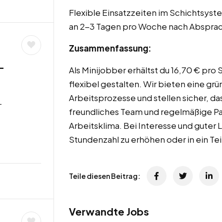
Flexible Einsatzzeiten im Schichtsyst
an 2-3 Tagen pro Woche nach Abspra
Zusammenfassung:
–
Als Minijobber erhältst du 16,70 € pro
flexibel gestalten. Wir bieten eine grü
b
Arbeitsprozesse und stellen sicher, das
-
freundliches Team und regelmäßige P
Arbeitsklima. Bei Interesse und guter 
Stundenzahl zu erhöhen oder in ein Tei
Teile diesen Beitrag:
Verwandte Jobs