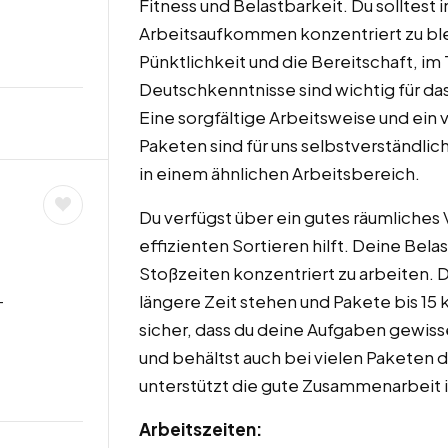
Fitness und Belastbarkeit. Du solltest 
Arbeitsaufkommen konzentriert zu ble
Pünktlichkeit und die Bereitschaft, i
Deutschkenntnisse sind wichtig für da
Eine sorgfältige Arbeitsweise und ei
Paketen sind für uns selbstverständlic
in einem ähnlichen Arbeitsbereich.
Du verfügst über ein gutes räumliches
effizienten Sortieren hilft. Deine Belas
Stoßzeiten konzentriert zu arbeiten. Du
längere Zeit stehen und Pakete bis 15 
-
sicher, dass du deine Aufgaben gewisse
und behältst auch bei vielen Paketen 
unterstützt die gute Zusammenarbeit 
Arbeitszeiten: