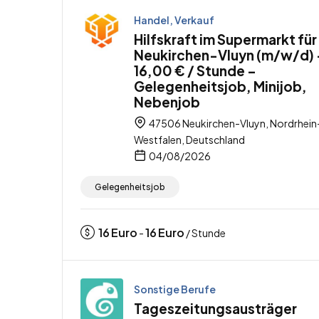
Handel, Verkauf
Hilfskraft im Supermarkt für
Neukirchen-Vluyn (m/w/d) 
16,00 € / Stunde –
Gelegenheitsjob, Minijob,
Nebenjob
47506 Neukirchen-Vluyn, Nordrhein
Westfalen, Deutschland
04/08/2026
Gelegenheitsjob
16
Euro
16
Euro
-
/ Stunde
Sonstige Berufe
Tageszeitungsausträger