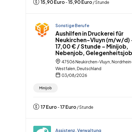
15,90
Euro
15,90
Euro
-
/ Stunde
Sonstige Berufe
Aushilfen in Druckerei für
Neukirchen-Vluyn (m/w/d) 
17,00 € / Stunde – Minijob,
Nebenjob, Gelegenheitsjo
47506 Neukirchen-Vluyn, Nordrhein
Westfalen, Deutschland
03/08/2026
Minijob
17
Euro
17
Euro
-
/ Stunde
Assistenz, Verwaltung