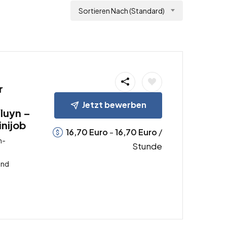
Sortieren Nach (Standard)
r
Jetzt bewerben
luyn –
inijob
-
/
16,70
Euro
16,70
Euro
n-
Stunde
and