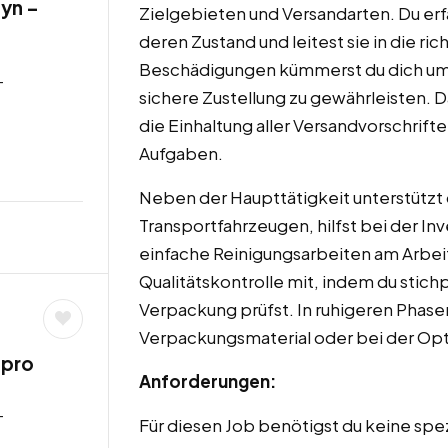
yn –
Zielgebieten und Versandarten. Du erf
deren Zustand und leitest sie in die ri
Beschädigungen kümmerst du dich um
-
sichere Zustellung zu gewährleisten. 
die Einhaltung aller Versandvorschrift
Aufgaben.
Neben der Haupttätigkeit unterstützt 
Transportfahrzeugen, hilfst bei der I
einfache Reinigungsarbeiten am Arbeits
Qualitätskontrolle mit, indem du stic
Verpackung prüfst. In ruhigeren Phasen
Verpackungsmaterial oder bei der Opt
 pro
Anforderungen:
-
Für diesen Job benötigst du keine spe