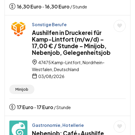
16,30
Euro
16,30
Euro
-
/ Stunde
Sonstige Berufe
Aushilfen in Druckerei für
Kamp-Lintfort (m/w/d) –
17,00 € / Stunde – Minijob,
Nebenjob, Gelegenheitsjob
47475 Kamp-Lintfort, Nordrhein-
Westfalen, Deutschland
03/08/2026
Minijob
17
Euro
17
Euro
-
/ Stunde
Gastronomie, Hotellerie
Nebenjob: Café-Aushilfe