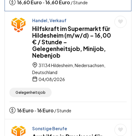
16,60
Euro
16,60
Euro
-
/ Stunde
Handel, Verkauf
Hilfskraft im Supermarkt für
Hildesheim (m/w/d) – 16,00
€ / Stunde –
Gelegenheitsjob, Minijob,
Nebenjob
31134 Hildesheim, Niedersachsen,
Deutschland
04/08/2026
Gelegenheitsjob
16
Euro
16
Euro
-
/ Stunde
Sonstige Berufe