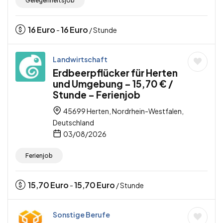
Gelegenheitsjob
16
Euro
16
Euro
-
/ Stunde
Landwirtschaft
Erdbeerpflücker für Herten
und Umgebung – 15,70 € /
Stunde – Ferienjob
45699 Herten, Nordrhein-Westfalen,
Deutschland
03/08/2026
Ferienjob
15,70
Euro
15,70
Euro
-
/ Stunde
Sonstige Berufe