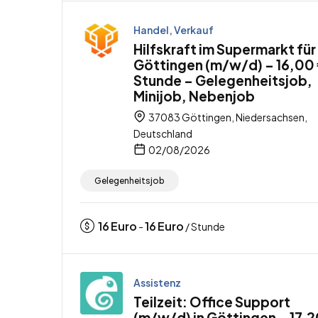
Handel, Verkauf
Hilfskraft im Supermarkt für
Göttingen (m/w/d) – 16,00 
Stunde – Gelegenheitsjob,
Minijob, Nebenjob
37083 Göttingen, Niedersachsen,
Deutschland
02/08/2026
Gelegenheitsjob
16
Euro
16
Euro
-
/ Stunde
Assistenz
Teilzeit: Office Support
(m/w/d) in Göttingen – 17,2