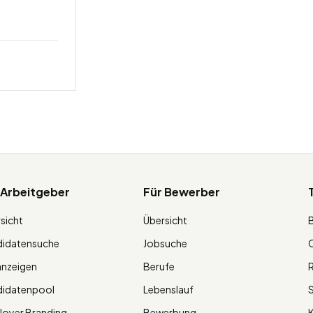
 Arbeitgeber
Für Bewerber
sicht
Übersicht
didatensuche
Jobsuche
O
anzeigen
Berufe
R
didatenpool
Lebenslauf
S
oyer Branding
Bewerbung
K