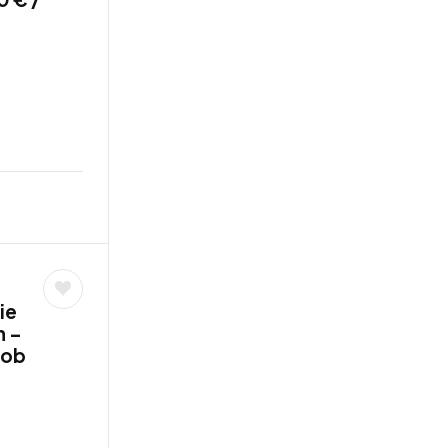
ie
n –
job