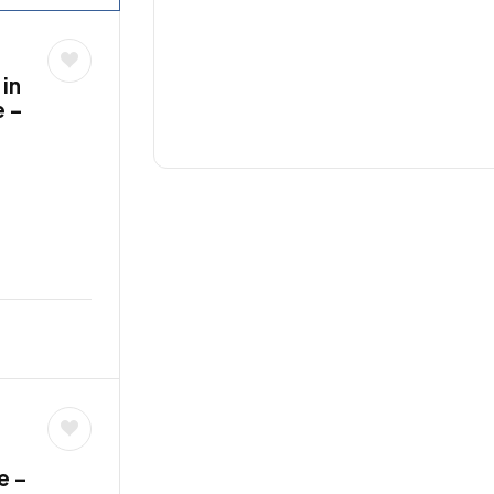
 in
e –
e –