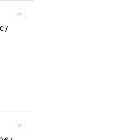
€ /
0 € /