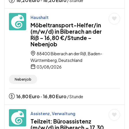
16,20
Euro
16,20
Euro
-
/ Stunde
Haushalt
Möbeltransport-Helfer/in
(m/w/d) in Biberach an der
Riß – 16,80 €/Stunde –
Nebenjob
88400 Biberach an der Riß, Baden-
Württemberg, Deutschland
03/08/2026
Nebenjob
16,80
Euro
16,80
Euro
-
/ Stunde
Assistenz, Verwaltung
Teilzeit: Büroassistenz
(m/w/d) in Biberach – 17,30