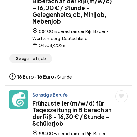
Biberach an der Riß (m/w/d)
– 16,00 € / Stunde –
Gelegenheitsjob, Minijob,
Nebenjob
88400 Biberach an der Riß, Baden-
Württemberg, Deutschland
04/08/2026
Gelegenheitsjob
16
Euro
16
Euro
-
/ Stunde
Sonstige Berufe
Frühzusteller (m/w/d) für
Tageszeitung in Biberach an
der Riß – 16,30 € / Stunde –
Schülerjob
88400 Biberach an der Riß, Baden-