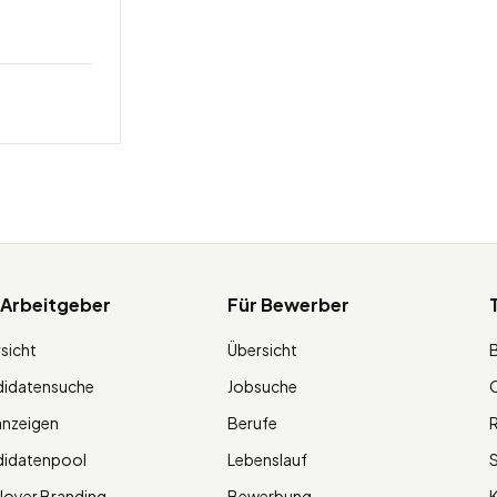
 Arbeitgeber
Für Bewerber
sicht
Übersicht
didatensuche
Jobsuche
O
anzeigen
Berufe
R
didatenpool
Lebenslauf
S
oyer Branding
Bewerbung
K