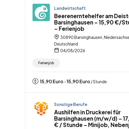
Landwirtschaft
Beerenerntehelfer am Deiste
Barsinghausen – 15,90 €/S
– Ferienjob
30890 Barsinghausen, Niedersachse
Deutschland
04/08/2026
Ferienjob
15,90
Euro
15,90
Euro
-
/ Stunde
Sonstige Berufe
Aushilfen in Druckerei für
Barsinghausen (m/w/d) – 1
€ / Stunde – Minijob, Neben