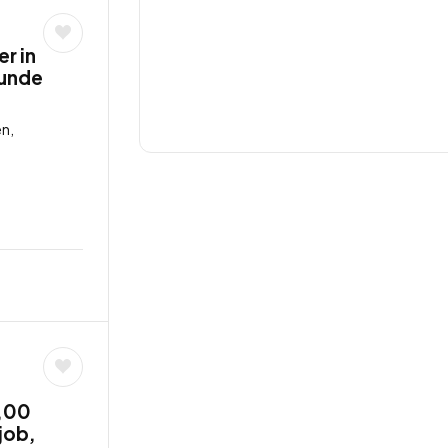
r in
tunde
n,
7,00
job,