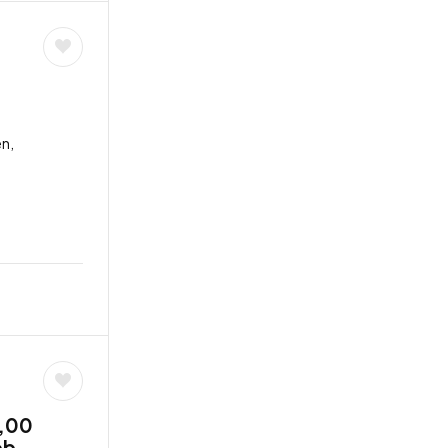
n,
6,00
ob,