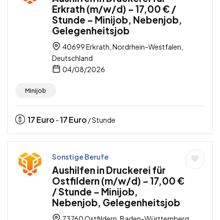
Erkrath (m/w/d) – 17,00 € /
Stunde – Minijob, Nebenjob,
Gelegenheitsjob
40699 Erkrath, Nordrhein-Westfalen,
Deutschland
04/08/2026
Minijob
17
Euro
17
Euro
-
/ Stunde
Sonstige Berufe
Aushilfen in Druckerei für
Ostfildern (m/w/d) – 17,00 €
/ Stunde – Minijob,
Nebenjob, Gelegenheitsjob
73760 Ostfildern, Baden-Württemberg,