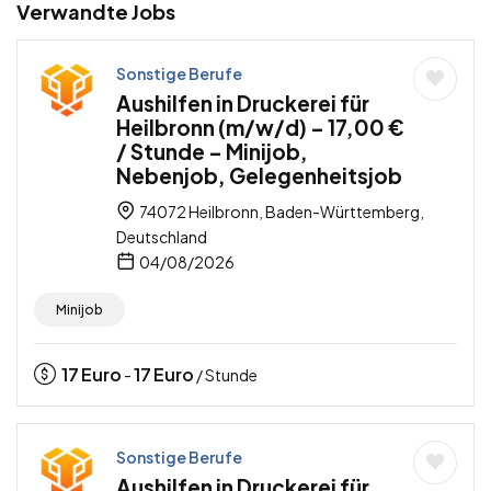
Verwandte Jobs
Sonstige Berufe
Aushilfen in Druckerei für
Heilbronn (m/w/d) – 17,00 €
/ Stunde – Minijob,
Nebenjob, Gelegenheitsjob
74072 Heilbronn, Baden-Württemberg,
Deutschland
04/08/2026
Minijob
17
Euro
17
Euro
-
/ Stunde
Sonstige Berufe
Aushilfen in Druckerei für