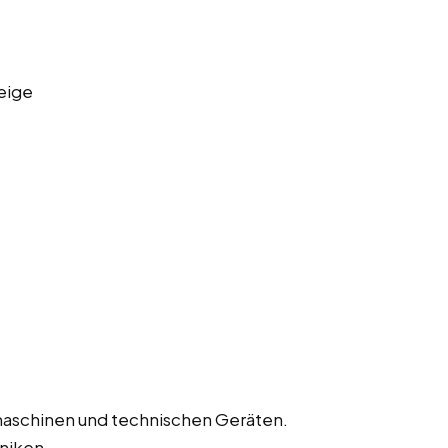
eige
aschinen und technischen Geräten.
niken.