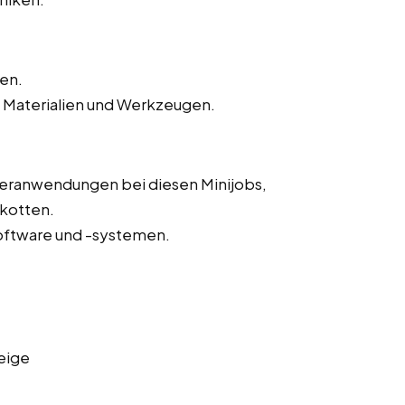
ten.
 Materialien und Werkzeugen.
eranwendungen bei diesen Minijobs,
kotten.
oftware und -systemen.
eige