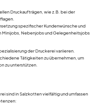
llen Druckaufträgen, wie z.B. bei der
flagen.
setzung spezifischer Kundenwünsche und
n Minijobs, Nebenjobs und Gelegenheitsjobs
zialisierung der Druckerei variieren.
verschiedene Tätigkeiten zu übernehmen, um
n zu unterstützen.
ei sind in Salzkotten vielfältig und umfassen
etenzen: