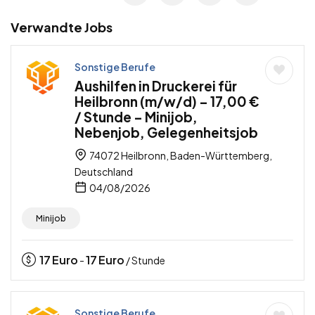
Verwandte Jobs
Sonstige Berufe
Aushilfen in Druckerei für
Heilbronn (m/w/d) – 17,00 €
/ Stunde – Minijob,
Nebenjob, Gelegenheitsjob
74072 Heilbronn, Baden-Württemberg,
Deutschland
04/08/2026
Minijob
17
Euro
17
Euro
-
/ Stunde
Sonstige Berufe