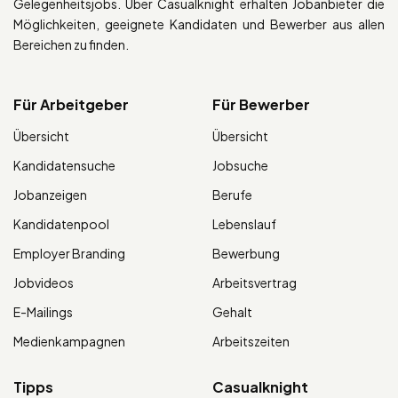
Gelegenheitsjobs. Über Casualknight erhalten Jobanbieter die
Möglichkeiten, geeignete Kandidaten und Bewerber aus allen
Bereichen zu finden.
Für Arbeitgeber
Für Bewerber
Übersicht
Übersicht
Kandidatensuche
Jobsuche
Jobanzeigen
Berufe
Kandidatenpool
Lebenslauf
Employer Branding
Bewerbung
Jobvideos
Arbeitsvertrag
E-Mailings
Gehalt
Medienkampagnen
Arbeitszeiten
Tipps
Casualknight