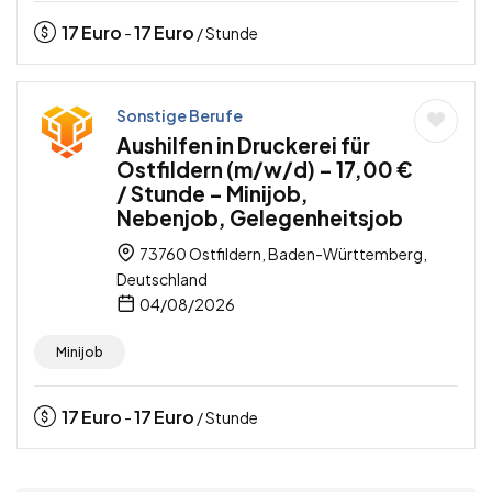
17
Euro
17
Euro
-
/ Stunde
Sonstige Berufe
Aushilfen in Druckerei für
Ostfildern (m/w/d) – 17,00 €
/ Stunde – Minijob,
Nebenjob, Gelegenheitsjob
73760 Ostfildern, Baden-Württemberg,
Deutschland
04/08/2026
Minijob
17
Euro
17
Euro
-
/ Stunde