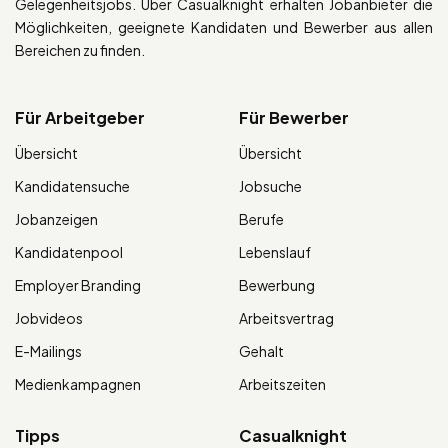
Gelegenheitsjobs. Über Casualknight erhalten Jobanbieter die
Möglichkeiten, geeignete Kandidaten und Bewerber aus allen
Bereichen zu finden.
Für Arbeitgeber
Für Bewerber
Übersicht
Übersicht
Kandidatensuche
Jobsuche
Jobanzeigen
Berufe
Kandidatenpool
Lebenslauf
Employer Branding
Bewerbung
Jobvideos
Arbeitsvertrag
E-Mailings
Gehalt
Medienkampagnen
Arbeitszeiten
Tipps
Casualknight