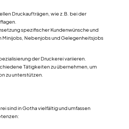
llen Druckaufträgen, wie z.B. bei der
flagen.
setzung spezifischer Kundenwünsche und
n Minijobs, Nebenjobs und Gelegenheitsjobs
zialisierung der Druckerei variieren.
verschiedene Tätigkeiten zu übernehmen, um
n zu unterstützen.
ei sind in Gotha vielfältig und umfassen
etenzen: