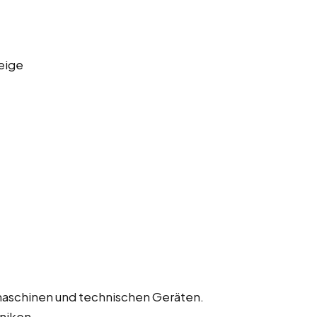
eige
aschinen und technischen Geräten.
niken.