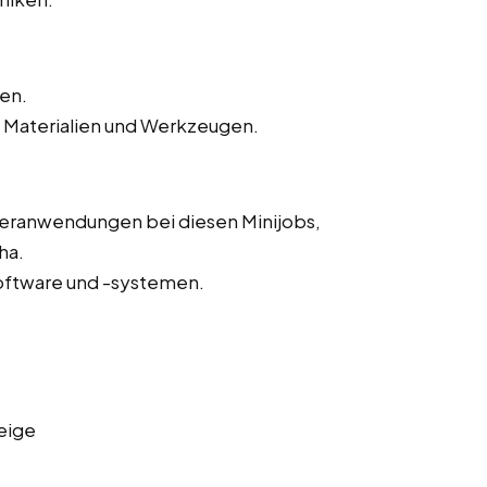
ten.
 Materialien und Werkzeugen.
eranwendungen bei diesen Minijobs,
ha.
oftware und -systemen.
eige