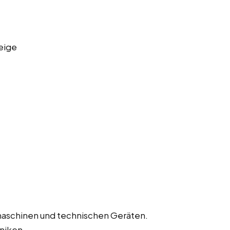
eige
aschinen und technischen Geräten.
niken.