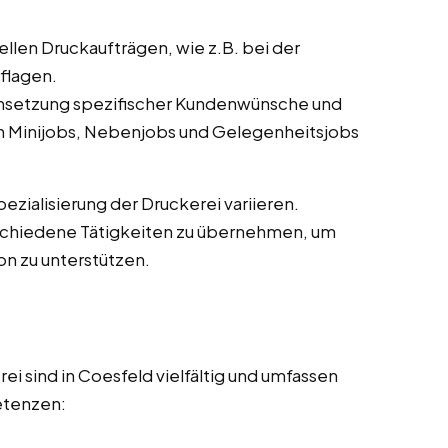
llen Druckaufträgen, wie z.B. bei der
flagen.
setzung spezifischer Kundenwünsche und
n Minijobs, Nebenjobs und Gelegenheitsjobs
zialisierung der Druckerei variieren.
verschiedene Tätigkeiten zu übernehmen, um
n zu unterstützen.
ei sind in Coesfeld vielfältig und umfassen
etenzen: