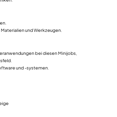
ten.
 Materialien und Werkzeugen.
eranwendungen bei diesen Minijobs,
sfeld.
oftware und -systemen.
eige